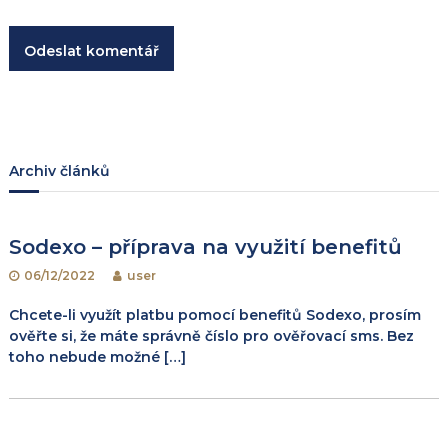
v
e
k
Archiv článků
Sodexo – příprava na využití benefitů
06/12/2022
user
Chcete-li využít platbu pomocí benefitů Sodexo, prosím
ověřte si, že máte správně číslo pro ověřovací sms. Bez
toho nebude možné […]