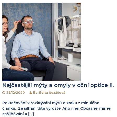
Nejčastější mýty a omyly v oční optice II.
29/12/2020
Bc. Edita Řezáčová
Pokračování v rozkrývání mýtů o zraku z minulého
článku. Ze šilhání dítě vyroste. Ano i ne. Občasné, mírné
zašilhávání u […]