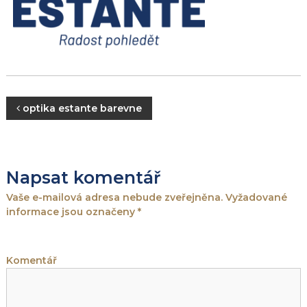
N
optika estante barevne
a
v
Napsat komentář
i
Vaše e-mailová adresa nebude zveřejněna.
Vyžadované
informace jsou označeny
*
g
a
Komentář
c