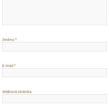
e
p
r
o
Jméno
*
p
ř
E-mail
*
í
s
Webová stránka
p
ě