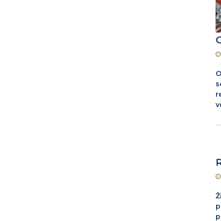
O
s
r
v
Ž
p
p