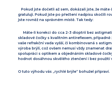
Pokud jste dočetli až sem, dokázali jste, že máte č
gratuluji. Pokud jste po přečtení nadpisu skočili 
jste rovněž na správném místě. Tak tedy:
Máte-li korekci do cca 2-3 dioptrií bez astigmat
skladové čočky s kvalitním antireflexem, případně
vaše refrakční vada vyšší, či kombinovaná s asti
výroba brýlí, což ovšem nemusí vždy znamenat dr
spolupráci s optikem a objednáním skladové čočk
hodnot dosáhnou skvělého ztenčení i bez použití
O tuto výhodu vás „rychlé brýle“ bohužel připraví.
N