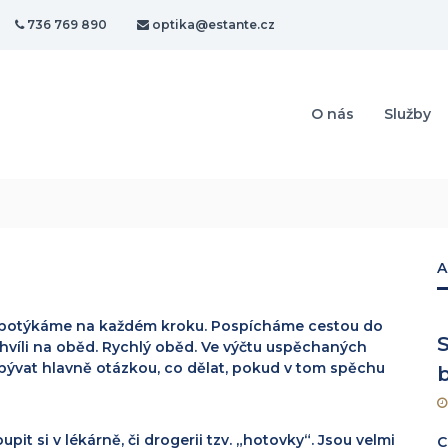
736 769 890
optika@estante.cz
O nás
Služby
A
 potýkáme na každém kroku. Pospícháme cestou do
S
 chvíli na oběd. Rychlý oběd. Ve výčtu uspěchaných
bývat hlavně otázkou, co dělat, pokud v tom spěchu
it si v lékárně, či drogerii tzv. „hotovky“. Jsou velmi
C