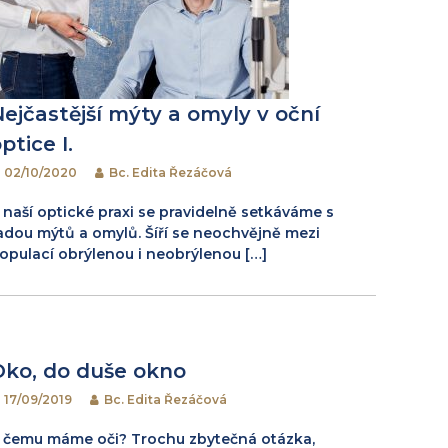
Nejčastější mýty a omyly v oční
ptice I.
02/10/2020
Bc. Edita Řezáčová
 naší optické praxi se pravidelně setkáváme s
adou mýtů a omylů. Šíří se neochvějně mezi
opulací obrýlenou i neobrýlenou […]
Oko, do duše okno
17/09/2019
Bc. Edita Řezáčová
 čemu máme oči? Trochu zbytečná otázka,