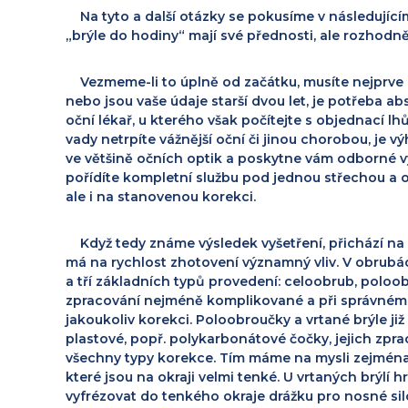
Na tyto a další otázky se pokusíme v následující
„brýle do hodiny“ mají své přednosti, ale rozhod
Vezmeme-li to úplně od
začátku, musíte nejprve 
nebo jsou vaše údaje starší dvou let, je potřeba a
oční lékař, u kterého však počítejte s objednací l
vady netrpíte vážnější oční či jinou chorobou, je v
ve většině očních optik a poskytne vám odborné vyše
pořídíte kompletní službu pod jednou střechou a o
ale i na stanovenou korekci.
Když tedy známe výsledek vyšetření, přichází na 
má na rychlost zhotovení významný vliv. V obrubá
a tří základních typů provedení: celoobrub, poloo
zpracování nejméně komplikované a při správném v
jakoukoliv korekci.
Poloobroučky a vrtané brýle ji
plastové, popř. polykarbonátové čočky, jejich zpr
všechny typy korekce. Tím máme na mysli zejména
které jsou na okraji velmi tenké. U vrtaných brýlí
vyfrézovat do tenkého okraje drážku pro nosné sil