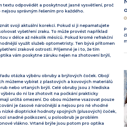
m textu odpovědět a poskytnout jasné vysvětlení, proč
o
ně nejsou správným řešením pro každého.
znát svoji aktuální korekci. Pokud si ji nepamatujete
P
bsolvovat vyšetření zraku. To může provést například
č
hůtou v délce až několik měsíců. Pokud kromě refrakční
m
ýhodnější využít služeb optometristy. Ten bývá přítomen
tření zrakové ostrosti. Příjemné je i to, že tím
ptika vám poskytne záruku nejen na zhotovení brýlí,
řadu otázka výběru obruby a brýlových čoček. Obojí
ch můžeme vybírat z plastových a kovových materiálů
brub nebo vrtaných brýlí.
Celé obruby jsou z hlediska
ýběru do ní lze zhotovit na počkání prakticky
ž mají určitá omezení. Do obou můžeme vsazovat pouze
acování je časově náročnější a nejsou pro ně vhodné
 nízké dioptrické hodnoty spojných (plusových) čoček,
 hrozí snadné poškození, u poloobrub je problém
onové vlákno. Vrtané brýle jsou potom pro optika