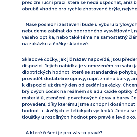
precizní ruční prací, která se nedá uspěchat, aniž b
obrubě vhodné pro rychle zhotovené brýle, nejvh
Naše poslední zastavení bude u výběru brýlových
nebudeme zabíhat do podrobného vysvětlování, na 
vašeho optika, nebo také téma na samostatný člán
na zakázku a čočky skladové.
Skladové čočky, jak již
název napovídá, jsou přede
dispozici. Jejich nabídka je v omezeném rozsahu j
dioptrických hodnot, které se standardně pohybují
provádět dodatečné úpravy,
např. změnu barvy, an
k dispozici už druhý den od zadání zakázky. Chcem
brýlových čoček na reálném skladu každé optiky.
Č
materiálů, ztenčení, povrchových úprav a barev. J
provedení, díky kterému jsme schopni dosáhnout a
hodnot a skvělých estetických výsledků. Jedná se 
tloušťky u rozdílných hodnot pro pravé a levé oko,
A které řešení je pro vás to pravé?