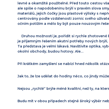
e
levné a okamžitě použitelné. Před touto cestou vš
ale spíše o napodobeninu brýlí v pravém slova smys
materiálů, jejich čočky jsou plastové výlisky s ne
centrovány podle vzdálenosti zornic svého uživate
očním potížím a mělo by být pouze nouzovým řeše
Druhou možností je, pořídit si rychle zhotovené br
je příjemným řešením akutní potřeby nových brýlí,
Ta představa je velmi lákavá. Navštívíte optika, vybe
okolní obchody, budou hotovy. Ale…
Při krátkém zamyšlení se nabízí hned několik otáz
Jak to, že lze udělat do hodiny něco, co jindy může
Nejsou „rychlé“ brýle méně kvalitní, než ty, na kte
Budu mít v obou případech stejně široký výběr neb