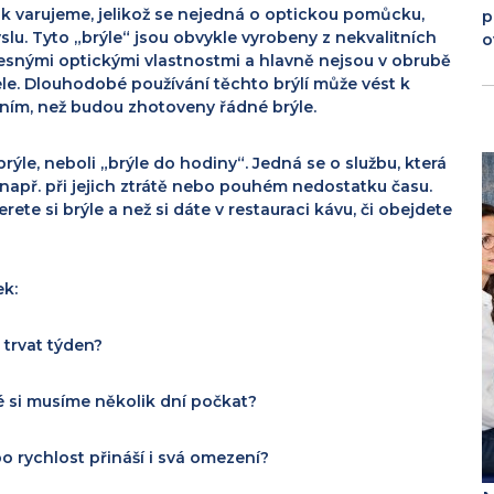
ak varujeme, jelikož se nejedná o optickou pomůcku,
p
lu. Tyto „brýle“ jsou obvykle vyrobeny z nekvalitních
o
přesnými optickými vlastnostmi a hlavně nejsou v obrubě
le. Dlouhodobé používání těchto brýlí může vést k
ním, než budou zhotoveny řádné brýle.
ýle, neboli „brýle do hodiny“. Jedná se o službu, která
 např. při jejich ztrátě nebo pouhém nedostatku času.
rete si brýle a než si dáte v restaura
ci kávu, či obejdete
ek:
 trvat týden?
ré si musíme několik dní počkat?
o rychlost přináší i svá omezení?