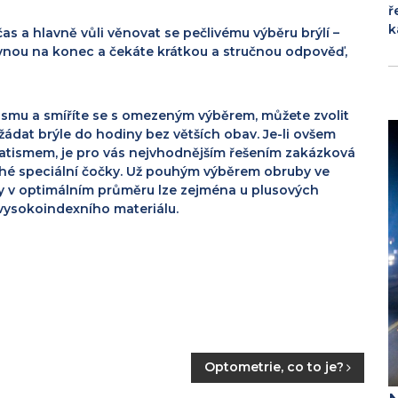
ř
k
as a hlavně vůli věnovat se pečlivému výběru brýlí –
rovnou na konec a čekáte krátkou a stručnou odpověď,
ismu a smíříte se s omezeným výběrem, můžete zvolit
 žádat brýle do hodiny bez větších obav.
Je-li ovšem
gmatismem, je pro vás nejvhodnějším řešením zakázková
ahé speciální čočky. Už pouhým výběrem obruby ve
y v optimálním průměru lze zejména u plusových
 vysokoindexního materiálu.
Optometrie, co to je?