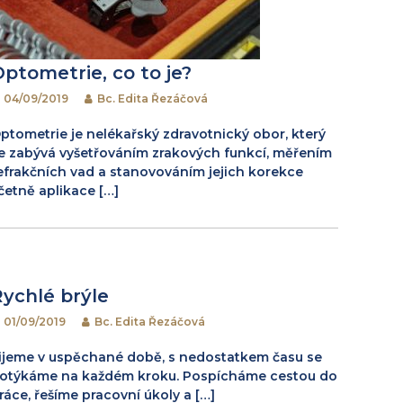
Optometrie, co to je?
04/09/2019
Bc. Edita Řezáčová
ptometrie je nelékařský zdravotnický obor, který
e zabývá vyšetřováním zrakových funkcí, měřením
efrakčních vad a stanovováním jejich korekce
četně aplikace […]
Rychlé brýle
01/09/2019
Bc. Edita Řezáčová
ijeme v uspěchané době, s nedostatkem času se
otýkáme na každém kroku. Pospícháme cestou do
ráce, řešíme pracovní úkoly a […]