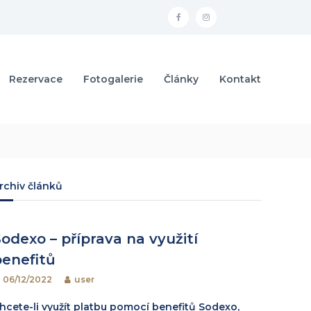
f
i
a
n
c
s
Rezervace
Fotogalerie
Články
Kontakt
e
t
b
a
o
g
o
r
k
a
m
rchiv článků
odexo – příprava na využití
benefitů
06/12/2022
user
hcete-li využít platbu pomocí benefitů Sodexo,