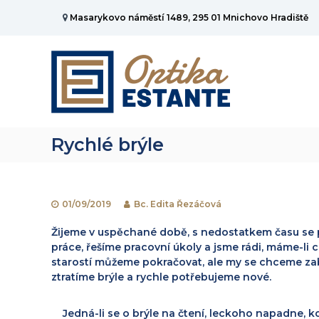
P
Masarykovo náměstí 1489, 295 01 Mnichovo Hradiště
ř
e
O
S
s
p
t
k
r
t
o
á
i
č
n
k
i
k
t
a
y
Rychlé brýle
n
E
o
a
s
p
o
t
t
b
i
a
s
01/09/2019
Bc. Edita Řezáčová
k
n
a
y
t
h
Žijeme v uspěchané době, s nedostatkem času se
E
e
práce, řešíme pracovní úkoly a jsme rádi, mám
e-li
s
starostí můžeme pokračovat, ale my se chceme za
t
ztratíme brýle a rychle potřebujeme nové.
a
n
t
Jedná-li se o brýle na čtení, leckoho napadne, koup