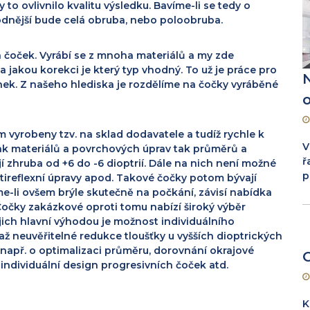
y to ovlivnilo kvalitu výsledku. Bavíme-li se tedy o
odnější bude celá obruba, nebo poloobruba.
 čoček. Vyrábí se z mnoha materiálů
a my zde
jakou korekci je který typ vhodný. To už je práce pro
ek. Z našeho hlediska je rozdělíme na čočky vyráběné
o
m vyrobeny tzv. na sklad dodavatele
a tudíž rychle k
V
ak materiálů
a povrchových úprav tak průměrů a
ř
 zhruba od +6 do -6 dioptrií. Dále na nich není možné
p
tireflexní úpravy apod. Takové čočky potom bývají
e-li ovšem brýle skutečně na počkání, závisí nabídka
očky zakázkové oproti tomu nabízí široký výběr
ejich hlavní výhodou je možnost individuálního
ž neuvěřitelné redukce tloušťky u vyšších dioptrických
např. o optimalizaci průměru, dorovnání okrajové
 individuální design progresivních čoček atd.
K