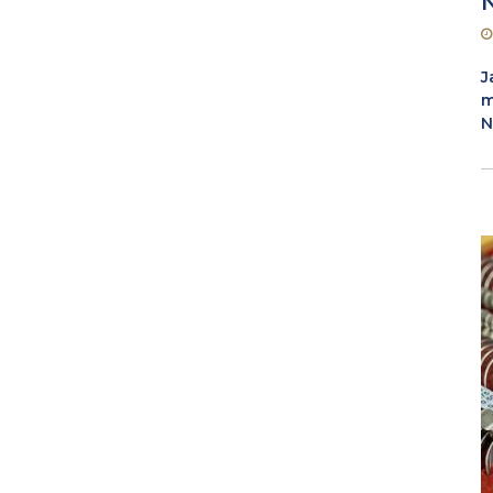
J
m
N