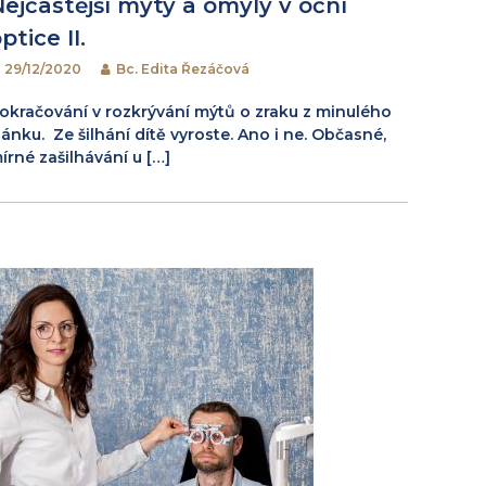
Nejčastější mýty a omyly v oční
ptice II.
29/12/2020
Bc. Edita Řezáčová
okračování v rozkrývání mýtů o zraku z minulého
lánku. Ze šilhání dítě vyroste. Ano i ne. Občasné,
írné zašilhávání u […]