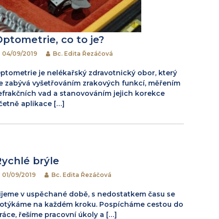
Optometrie, co to je?
04/09/2019
Bc. Edita Řezáčová
ptometrie je nelékařský zdravotnický obor, který
e zabývá vyšetřováním zrakových funkcí, měřením
efrakčních vad a stanovováním jejich korekce
četně aplikace […]
Rychlé brýle
01/09/2019
Bc. Edita Řezáčová
ijeme v uspěchané době, s nedostatkem času se
otýkáme na každém kroku. Pospícháme cestou do
ráce, řešíme pracovní úkoly a […]