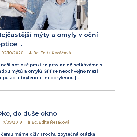
Nejčastější mýty a omyly v oční
ptice I.
02/10/2020
Bc. Edita Řezáčová
 naší optické praxi se pravidelně setkáváme s
adou mýtů a omylů. Šíří se neochvějně mezi
opulací obrýlenou i neobrýlenou […]
Oko, do duše okno
17/09/2019
Bc. Edita Řezáčová
 čemu máme oči? Trochu zbytečná otázka,