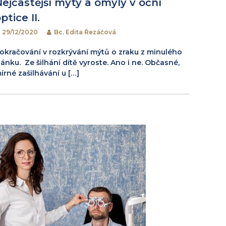
Nejčastější mýty a omyly v oční
ptice II.
29/12/2020
Bc. Edita Řezáčová
okračování v rozkrývání mýtů o zraku z minulého
lánku. Ze šilhání dítě vyroste. Ano i ne. Občasné,
írné zašilhávání u […]