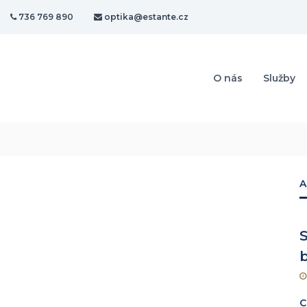
736 769 890
optika@estante.cz
O nás
Služby
A
S
C