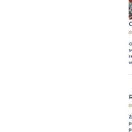
O
s
r
v
Ž
p
p