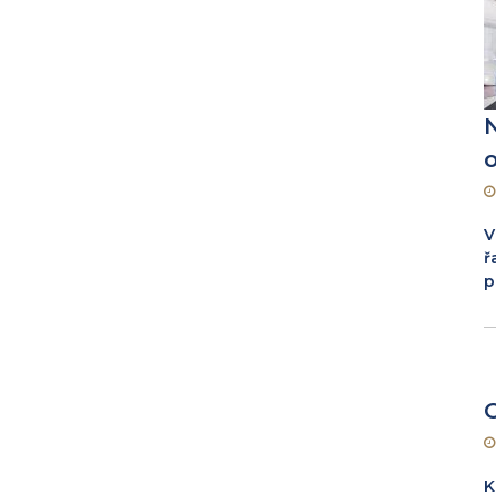
o
V
ř
p
K