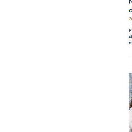
o
P
č
m