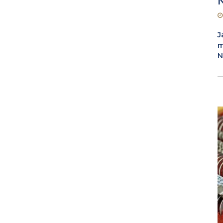
J
m
N