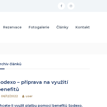
f
i
a
n
c
s
Rezervace
Fotogalerie
Články
Kontakt
e
t
b
a
o
g
o
r
k
a
m
rchiv článků
odexo – příprava na využití
benefitů
06/12/2022
user
hcete-li využít platbu pomocí benefitů Sodexo,