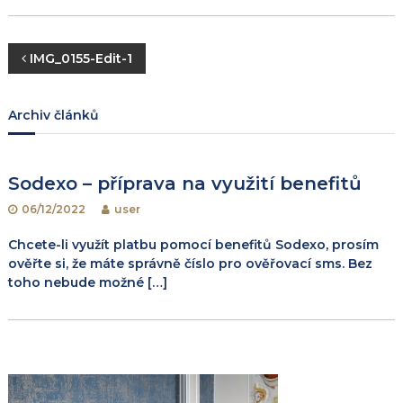
N
IMG_0155-Edit-1
a
Archiv článků
v
i
Sodexo – příprava na využití benefitů
06/12/2022
user
g
Chcete-li využít platbu pomocí benefitů Sodexo, prosím
a
ověřte si, že máte správně číslo pro ověřovací sms. Bez
toho nebude možné […]
c
e
p