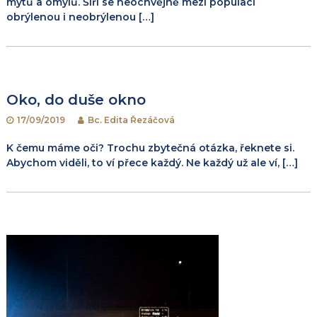
mýtů a omylů. Šíří se neochvějně mezi populací
obrýlenou i neobrýlenou […]
Oko, do duše okno
17/09/2019
Bc. Edita Řezáčová
K čemu máme oči? Trochu zbytečná otázka, řeknete si.
Abychom viděli, to ví přece každý. Ne každý už ale ví, […]