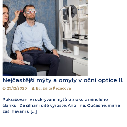
r
o
p
ř
í
s
Nejčastější mýty a omyly v oční optice II.
p
29/12/2020
Bc. Edita Řezáčová
ě
Pokračování v rozkrývání mýtů o zraku z minulého
článku. Ze šilhání dítě vyroste. Ano i ne. Občasné, mírné
v
zašilhávání u […]
e