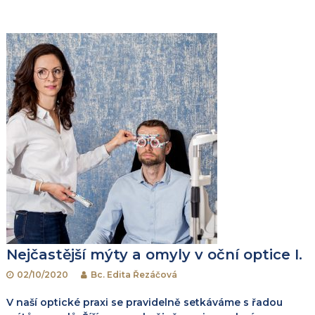
k
Nejčastější mýty a omyly v oční optice I.
02/10/2020
Bc. Edita Řezáčová
V naší optické praxi se pravidelně setkáváme s řadou