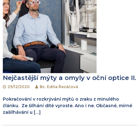
o
p
ř
í
s
Nejčastější mýty a omyly v oční optice II.
p
29/12/2020
Bc. Edita Řezáčová
ě
Pokračování v rozkrývání mýtů o zraku z minulého
článku. Ze šilhání dítě vyroste. Ano i ne. Občasné, mírné
v
zašilhávání u […]
e
k