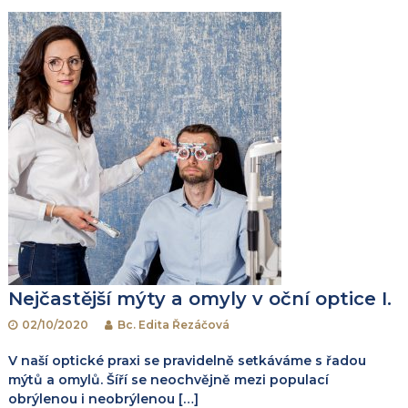
Nejčastější mýty a omyly v oční optice I.
02/10/2020
Bc. Edita Řezáčová
V naší optické praxi se pravidelně setkáváme s řadou
mýtů a omylů. Šíří se neochvějně mezi populací
obrýlenou i neobrýlenou […]