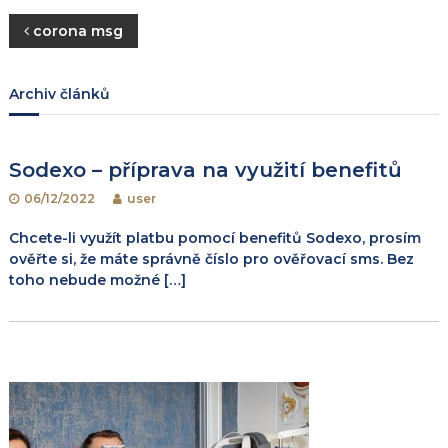
N
corona msg
a
Archiv článků
v
i
Sodexo – příprava na využití benefitů
06/12/2022
user
g
Chcete-li využít platbu pomocí benefitů Sodexo, prosím
a
ověřte si, že máte správně číslo pro ověřovací sms. Bez
toho nebude možné […]
c
e
p
r