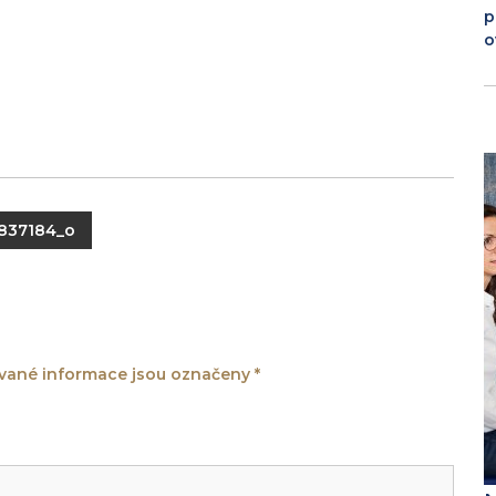
p
o
837184_o
ané informace jsou označeny
*