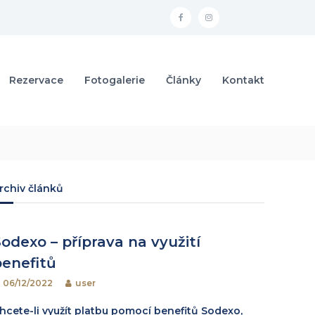
f
i
a
n
c
s
Rezervace
Fotogalerie
Články
Kontakt
e
t
b
a
o
g
o
r
k
a
m
rchiv článků
odexo – příprava na využití
benefitů
06/12/2022
user
hcete-li využít platbu pomocí benefitů Sodexo,