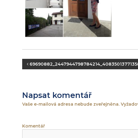
e
N
69690882_2447944798784214_4083501377135
a
v
Napsat komentář
i
Vaše e-mailová adresa nebude zveřejněna.
Vyžadov
g
Komentář
a