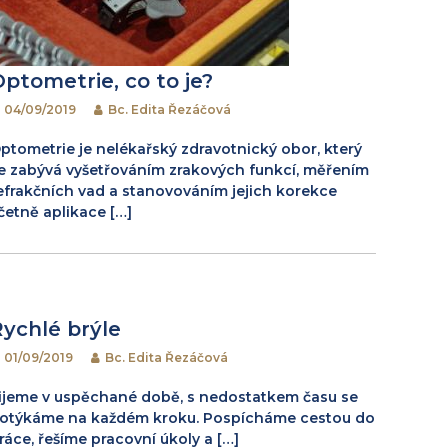
Optometrie, co to je?
04/09/2019
Bc. Edita Řezáčová
ptometrie je nelékařský zdravotnický obor, který
e zabývá vyšetřováním zrakových funkcí, měřením
efrakčních vad a stanovováním jejich korekce
četně aplikace […]
Rychlé brýle
01/09/2019
Bc. Edita Řezáčová
ijeme v uspěchané době, s nedostatkem času se
otýkáme na každém kroku. Pospícháme cestou do
ráce, řešíme pracovní úkoly a […]