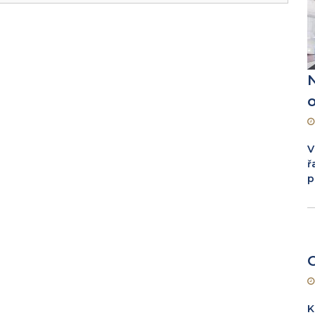
o
V
ř
p
K