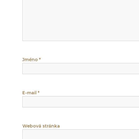
c
e
p
r
Jméno
*
o
p
ř
E-mail
*
í
s
Webová stránka
p