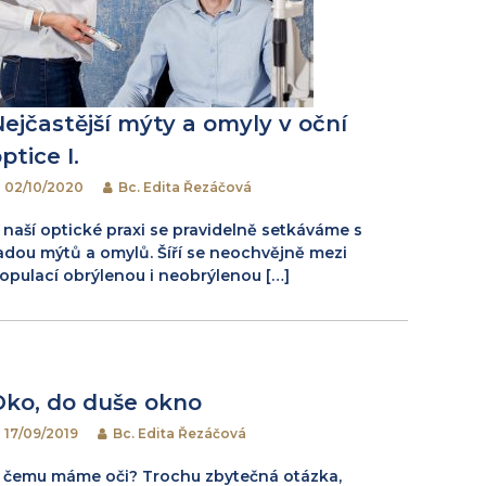
Nejčastější mýty a omyly v oční
ptice I.
02/10/2020
Bc. Edita Řezáčová
 naší optické praxi se pravidelně setkáváme s
adou mýtů a omylů. Šíří se neochvějně mezi
opulací obrýlenou i neobrýlenou […]
Oko, do duše okno
17/09/2019
Bc. Edita Řezáčová
 čemu máme oči? Trochu zbytečná otázka,