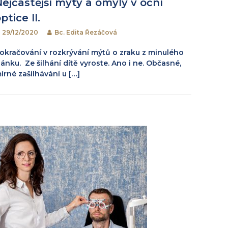
Nejčastější mýty a omyly v oční
ptice II.
29/12/2020
Bc. Edita Řezáčová
okračování v rozkrývání mýtů o zraku z minulého
lánku. Ze šilhání dítě vyroste. Ano i ne. Občasné,
írné zašilhávání u […]