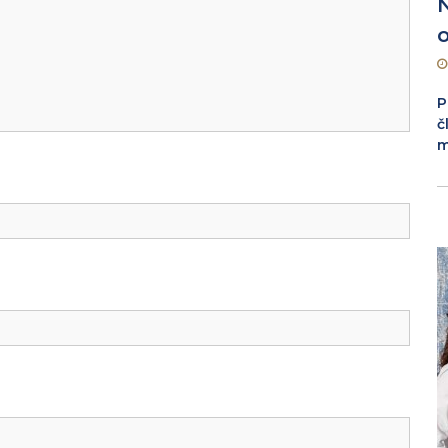
o
P
č
m