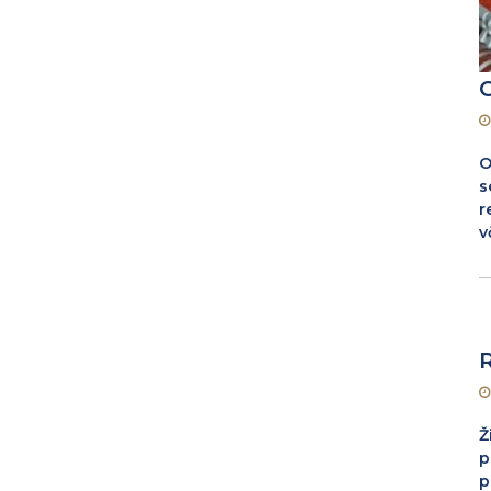
O
s
r
v
Ž
p
p