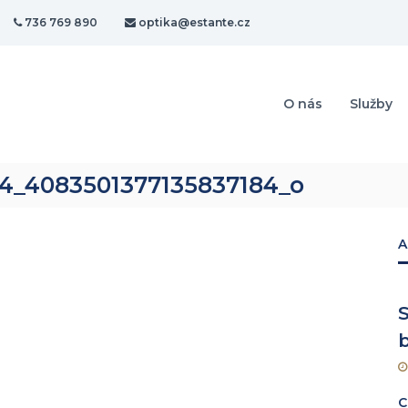
736 769 890
optika@estante.cz
O nás
Služby
4_4083501377135837184_o
A
S
C