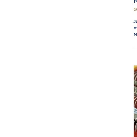
J
m
N