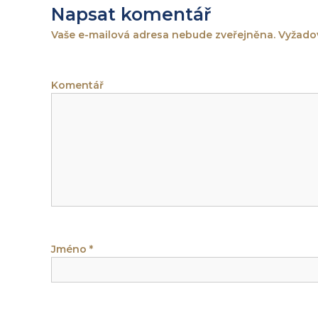
n
Napsat komentář
t
Vaše e-mailová adresa nebude zveřejněna.
Vyžadov
e
Komentář
Jméno
*