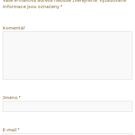
Vaše e-mailová adresa nebude zveřejněna.
Vyžadované
informace jsou označeny
*
Komentář
Jméno
*
E-mail
*